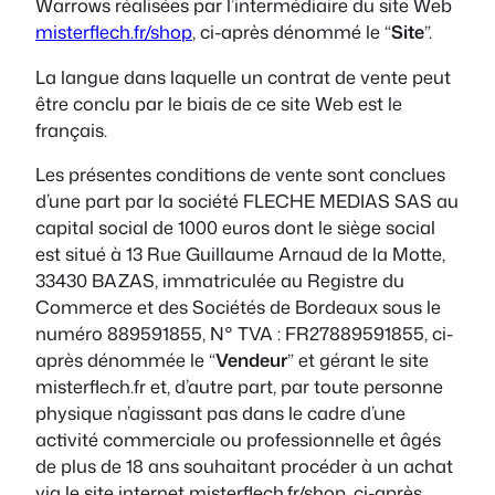
Warrows réalisées par l’intermédiaire du site Web
misterflech.fr/shop
, ci-après dénommé le “
Site
”.
La langue dans laquelle un contrat de vente peut
être conclu par le biais de ce site Web est le
français.
Les présentes conditions de vente sont conclues
d’une part par la société FLECHE MEDIAS SAS au
capital social de 1000 euros dont le siège social
est situé à 13 Rue Guillaume Arnaud de la Motte,
33430 BAZAS, immatriculée au Registre du
Commerce et des Sociétés de Bordeaux sous le
numéro 889591855, N° TVA : FR27889591855, ci-
après dénommée le “
Vendeur
”
et gérant le site
misterflech.fr et, d’autre part, par toute personne
physique n’agissant pas dans le cadre d’une
activité commerciale ou professionnelle et âgés
de plus de 18 ans souhaitant procéder à un achat
via le site internet misterflech.fr/shop, ci-après